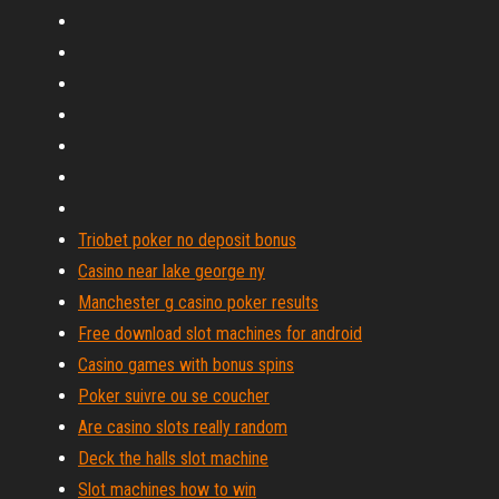
Triobet poker no deposit bonus
Casino near lake george ny
Manchester g casino poker results
Free download slot machines for android
Casino games with bonus spins
Poker suivre ou se coucher
Are casino slots really random
Deck the halls slot machine
Slot machines how to win