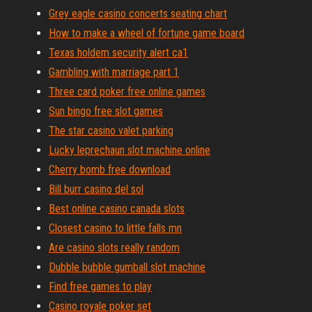
Grey eagle casino concerts seating chart
How to make a wheel of fortune game board
Texas holdem security alert ca1
Gambling with marriage part 1
Three card poker free online games
Sun bingo free slot games
The star casino valet parking
Lucky leprechaun slot machine online
Cherry bomb free download
Bill burr casino del sol
Best online casino canada slots
Closest casino to little falls mn
Are casino slots really random
Dubble bubble gumball slot machine
Find free games to play
Casino royale poker set