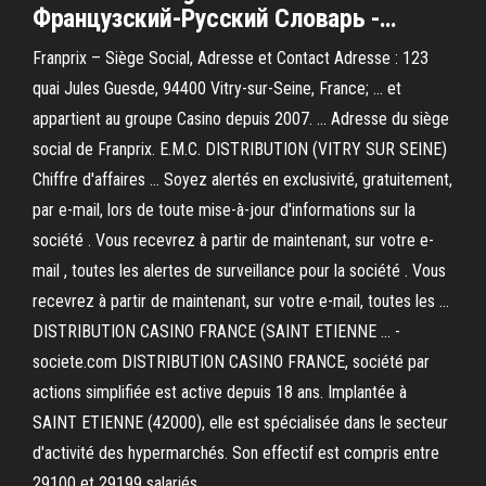
Французский-Русский Словарь -…
Franprix – Siège Social, Adresse et Contact Adresse : 123
quai Jules Guesde, 94400 Vitry-sur-Seine, France; ... et
appartient au groupe Casino depuis 2007. ... Adresse du siège
social de Franprix. E.M.C. DISTRIBUTION (VITRY SUR SEINE)
Chiffre d'affaires ... Soyez alertés en exclusivité, gratuitement,
par e-mail, lors de toute mise-à-jour d'informations sur la
société . Vous recevrez à partir de maintenant, sur votre e-
mail , toutes les alertes de surveillance pour la société . Vous
recevrez à partir de maintenant, sur votre e-mail, toutes les ...
DISTRIBUTION CASINO FRANCE (SAINT ETIENNE ... -
societe.com DISTRIBUTION CASINO FRANCE, société par
actions simplifiée est active depuis 18 ans. Implantée à
SAINT ETIENNE (42000), elle est spécialisée dans le secteur
d'activité des hypermarchés. Son effectif est compris entre
29100 et 29199 salariés.